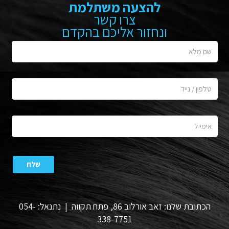
להצעה משתלמת
צרו קשר
ונחזור אליכם בהקדם
הכתובת שלנו: זאב אורלוב 86, פתח תקווה | נתנאל: 054-
338-7751