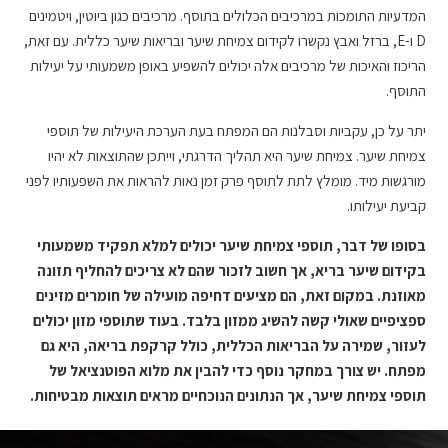
המדעיות התומכות במרכיבים הכלולים בתוסף. מרכיבים כגון ביוטין, ויטמינים
D ו-E, ברזל ואבץ נקשרו לקידום צמיחת שיער ובריאות שיער כללית. עם זאת,
הריכוז והאיכות של מרכיבים אלה יכולים להשפיע באופן משמעותי על יעילות
התוסף.
יתר על כן, עקביות וסבלנות הם המפתח בעת הערכת היעילות של תוספי
צמיחת שיער. צמיחת שיער היא תהליך הדרגתי, וייתכן שהתוצאות לא יהיו
מורגשות מיד. מומלץ לתת לתוסף פרק זמן נאות להראות את השפעותיו לפני
קביעת יעילותו.
בסופו של דבר, תוספי צמיחת שיער יכולים למלא תפקיד משמעותי
בקידום שיער בריא, אך חשוב לזכור שהם לא צריכים להחליף תזונה
מאוזנת. במקום זאת, הם מציעים דחיפה מועילה של חומרים מזינים
ספציפיים שאולי קשה להשיג ממזון בלבד. בעוד שתוספי מזון יכולים
לעזור, שמירה על הבריאות הכללית, כולל קרקפת בריאה, היא גם
מפתח. יש צורך במחקר נוסף כדי להבין את מלוא הפוטנציאל של
תוספי צמיחת שיער, אך הנתונים הנוכחיים מראים תוצאות מבטיחות.