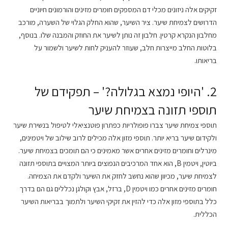
זקיקים אלה ניזונים מכלי דם המספקים חומרים מזינים והורמונים חיוניים
הדרושים לצמיחת שיער. ציר השיער, שהוא החלק הגלוי של השערה, מורכב
מחלבון הנקרא קרטין. חלבון זה נותן לשיער את החוזק והמבנה שלו. בנוסף,
בלוטות החלב מייצרות חלב, שעוזר להעניק לחות לשיער ולשמור על
בריאותו.
2. 'היופי נמצא בגלולה?' – תפקידם של
תוספי תזונה בצמיחת שיער
תוספי צמיחת שיער צברו פופולריות כפתרון פוטנציאלי לטיפול בנשירת שיער
ולקידום שיער בריא יותר. תוספי מזון אלה מכילים לרוב שילוב של ויטמינים,
מינרלים וחומרים מזינים אחרים אשר מאמינים כי הם תומכים בצמיחת שיער.
ביוטין, ויטמין B, הוא אחד המרכיבים הנפוצים ביותר המצויים בתוספי תזונה
לצמיחת שיער, מכיוון שהוא נחשב לחזק את השיער ולקדם את הצמיחה.
חומרים מזינים אחרים כמו ויטמין D, ברזל, אבץ וקולגן נכללים גם הם בדרך
כלל בתוספי מזון אלה כדי להזין את זקיקי השיער ולתמוך בבריאות השיער
הכללית.