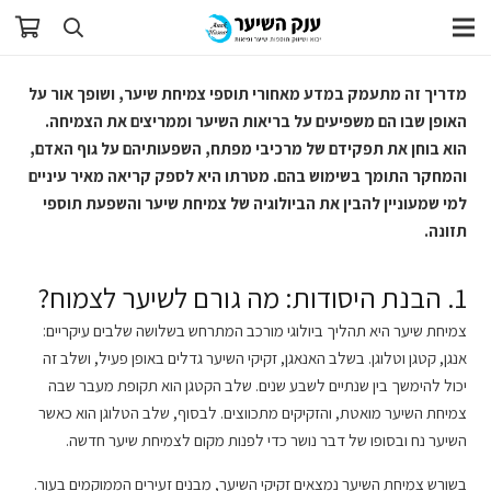
מדריך זה מתעמק במדע מאחורי תוספי צמיחת שיער, ושופך אור על
האופן שבו הם משפיעים על בריאות השיער וממריצים את הצמיחה.
הוא בוחן את תפקידם של מרכיבי מפתח, השפעותיהם על גוף האדם,
והמחקר התומך בשימוש בהם. מטרתו היא לספק קריאה מאיר עיניים
למי שמעוניין להבין את הביולוגיה של צמיחת שיער והשפעת תוספי
תזונה.
1. הבנת היסודות: מה גורם לשיער לצמוח?
צמיחת שיער היא תהליך ביולוגי מורכב המתרחש בשלושה שלבים עיקריים:
אנגן, קטגן וטלוגן. בשלב האנאגן, זקיקי השיער גדלים באופן פעיל, ושלב זה
יכול להימשך בין שנתיים לשבע שנים. שלב הקטגן הוא תקופת מעבר שבה
צמיחת השיער מואטת, והזקיקים מתכווצים. לבסוף, שלב הטלוגן הוא כאשר
השיער נח ובסופו של דבר נושר כדי לפנות מקום לצמיחת שיער חדשה.
בשורש צמיחת השיער נמצאים זקיקי השיער, מבנים זעירים הממוקמים בעור.