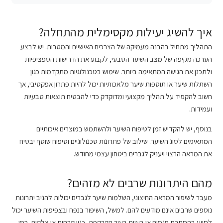
איך להשיג יעילות מקסימלית מהתחלה?
התהליך מתחיל בהבנה מעמיקה של הצרכים האישיים והמטרות. יש לבצע
הערכה מקיפה של מצב השיער הטבעי, לקבוע את הדרישות הספציפיות
ולתכנן את הגישה המתאימה ביותר. שימוש בטכנולוגיות מתקדמות כגון
השתלות שיער או תוספות שיער מלאכותיות יכול להיות פתרון אפקטיבי, אך
חשוב להקפיד על תהליך מקצועי ומדוקדק כדי להבטיח תוצאות טבעיות
ועמידות.
בנוסף, יש להקדיש זמן לטיפוח השיער ולהשתמש במוצרים איכותיים
המתאימים לסוג השיער. שילוב של פתרונות טכנולוגיים וטיפוח שוטף יבטיח
את המראה הרצוי ויעניק לגברים ביטחון עצמי מחודש.
מהם היתרונות שרבים לא מזהים?
מעבר לשיפור המראה החיצוני, השלמות שיער לגברים יכולות להניב יתרונות
נוספים שרבים אינם מודעים להם. למשל, השיפור בנפח ובצפיפות השיער יכול
לסייע בהסתרת פגמים או בעיות בעור הקרקפת, כגון קרחות או צלקות. כמו