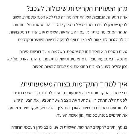
מהן הטעויות הקריטיות שיכולות לעכב?
אחת הטעויות הנפוצות היא התחלה מהירה מדי ללא הכנה מספקת. חשוב
להקדיש זמן להערכה מקיפה של המצב, להגדיר את המטרות ולבחור את
הגישה המתאימה ביותר. אי עמידה בהוראות השימוש או בהנחיות המקצועיות
יכולה לגרום לתוצאות לא רצויות ואף להזיק לבריאות השיער והקרקפת.
טעות נוספת היא חוסר תחזוקה שוטפת. השלמות שיער דורשות טיפוח
מתמשך באמצעות מוצרים מתאימים וטיפולים תקופתיים. הזנחה או טיפול לא
נכון יכולים לפגוע באיכות התוצאות ואף לגרום לבעיות נוספות.
איך למדוד התקדמות בצורה משמעותית?
כדי למדוד התקדמות בצורה משמעותית, חשוב להגדיר קווי בסיס ברורים
לפני תחילת התהליך. יש לתעד את מצב השיער הטבעי, את הבעיות שיש
לפתור ואת המטרות הרצויות. לאורך התהליך, יש לבצע מעקב שיטתי ולתעד
את השינויים בנפח, צפיפות, גוון ואיכות השיער.
בנוסף, חשוב להקשיב לתחושות האישיות ולשינויים בביטחון העצמי והרווחה