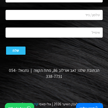
הכתובת שלנו: זאב אורלוב 86, פתח תקווה | נתנאל: 054-
338-7751
תקנון
כל הזכויות שמורות לענק השיער 2026 | אלי סאסי
קידום
ו
אפיון
|
מעצב גרפי