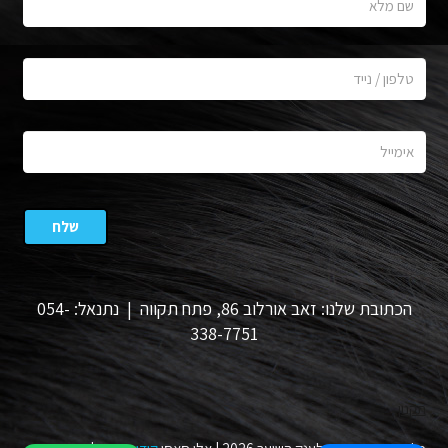
הכתובת שלנו: זאב אורלוב 86, פתח תקווה | נתנאל: 054-
338-7751
תקנון