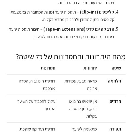
צמות באמצעות תפירה בחוט מיוחד.
קליפסים
(Clip-Ins)
– תוספות שיער זמניות המחוברות באמצעות
קליפסים וניתן להורידן ולהרכיבן מחדש בקלות.
הדבקה עם סרט
(Tape-In Extensions)
– חיבור תוספות שיער
בעזרת מדבקות דבק דו-צדדיות המוצמדות לשיער.
מהם היתרונות והחסרונות של כל שיטה?
שיטה
יתרונות
חסרונות
הלחמה
מראה טבעי, עמידות
דורשת חום גבוה, הסרה
ארוכה
מורכבת
חרוזים
אין שימוש בחום או
עלול להכביד על השיער
דבק, ניתן להסרה
הטבעי
בקלות
תפירה
מתאימה לשיער
דורשת תחזוקה שוטפת,