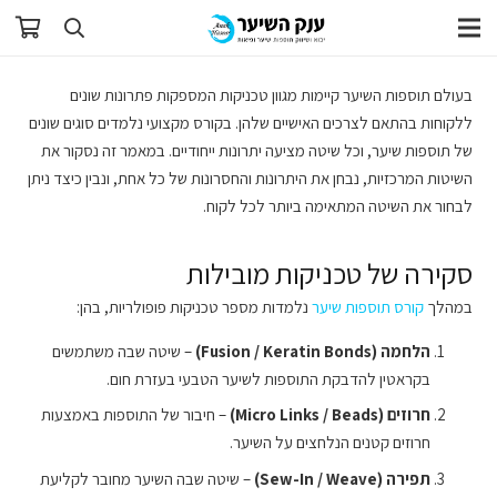
בעולם תוספות השיער קיימות מגוון טכניקות המספקות פתרונות שונים
ללקוחות בהתאם לצרכים האישיים שלהן. בקורס מקצועי נלמדים סוגים שונים
של תוספות שיער, וכל שיטה מציעה יתרונות ייחודיים. במאמר זה נסקור את
השיטות המרכזיות, נבחן את היתרונות והחסרונות של כל אחת, ונבין כיצד ניתן
לבחור את השיטה המתאימה ביותר לכל לקוח.
סקירה של טכניקות מובילות
במהלך
קורס תוספות שיער
נלמדות מספר טכניקות פופולריות, בהן:
הלחמה
(Fusion / Keratin Bonds)
– שיטה שבה משתמשים
בקראטין להדבקת התוספות לשיער הטבעי בעזרת חום.
חרוזים
(Micro Links / Beads)
– חיבור של התוספות באמצעות
חרוזים קטנים הנלחצים על השיער.
תפירה
(Sew-In / Weave)
– שיטה שבה השיער מחובר לקליעת