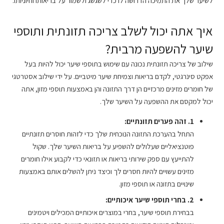
לשיער שלך את התמיכה הדרושה לו כדי לשגשג ולשמור על בריאותו וחיוניותו.
איך אתה יכול לשלב צריכה תזונתית ותוספי
שיער להשפעה מרבית?
שילוב של צריכה תזונתית נכונה עם שימוש בתוספי שיער יכול להיות בעל
אפקט סינרגטי, לקדם בריאות וצמיחת שיער מיטביים. על ידי שילוב אסטרטגי
של חומרים מזינים מרכזיים הן דרך התזונה והן באמצעות תוספי מזון, אתה
יכול למקסם את ההשפעה על השיער שלך.
1. זהה פערים תזונתיים:
התחל בהערכת התזונה הנוכחית שלך כדי לזהות חוסרים תזונתיים
פוטנציאליים שעלולים להשפיע על בריאות השיער שלך. שקול
להתייעץ עם ספק שירותי בריאות או תזונאי כדי לקבוע אילו חומרים
מזינים עשויים להיות חסרים לך וכיצד ניתן להשלים אותם באמצעות
שינויים בתזונה או תוספי מזון.
2. בחרי תוספי שיער איכותיים:
בבחירת תוספי שיער, בחרי במוצרים איכותיים המכילים ויטמינים