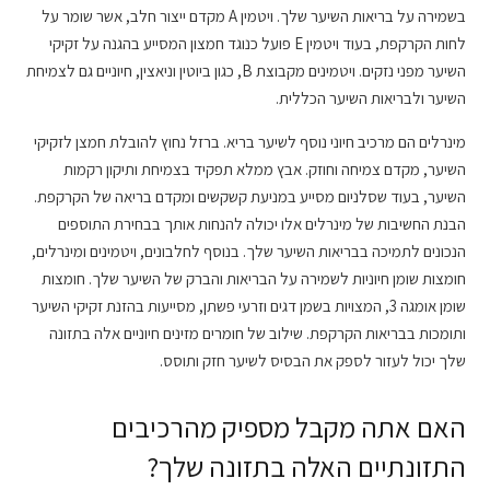
בשמירה על בריאות השיער שלך. ויטמין A מקדם ייצור חלב, אשר שומר על
לחות הקרקפת, בעוד ויטמין E פועל כנוגד חמצון המסייע בהגנה על זקיקי
השיער מפני נזקים. ויטמינים מקבוצת B, כגון ביוטין וניאצין, חיוניים גם לצמיחת
השיער ולבריאות השיער הכללית.
מינרלים הם מרכיב חיוני נוסף לשיער בריא. ברזל נחוץ להובלת חמצן לזקיקי
השיער, מקדם צמיחה וחוזק. אבץ ממלא תפקיד בצמיחת ותיקון רקמות
השיער, בעוד שסלניום מסייע במניעת קשקשים ומקדם בריאה של הקרקפת.
הבנת החשיבות של מינרלים אלו יכולה להנחות אותך בבחירת התוספים
הנכונים לתמיכה בבריאות השיער שלך. בנוסף לחלבונים, ויטמינים ומינרלים,
חומצות שומן חיוניות לשמירה על הבריאות והברק של השיער שלך. חומצות
שומן אומגה 3, המצויות בשמן דגים וזרעי פשתן, מסייעות בהזנת זקיקי השיער
ותומכות בבריאות הקרקפת. שילוב של חומרים מזינים חיוניים אלה בתזונה
שלך יכול לעזור לספק את הבסיס לשיער חזק ותוסס.
האם אתה מקבל מספיק מהרכיבים
התזונתיים האלה בתזונה שלך?