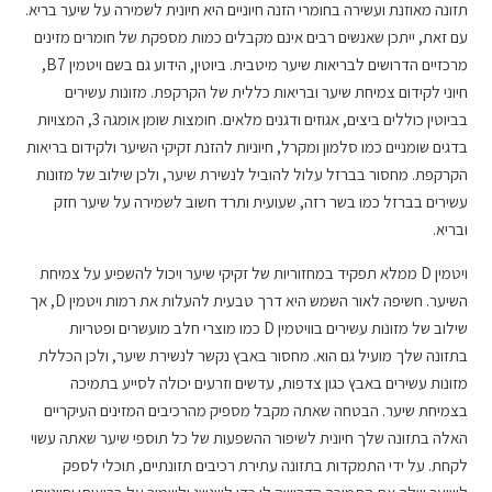
תזונה מאוזנת ועשירה בחומרי הזנה חיוניים היא חיונית לשמירה על שיער בריא.
עם זאת, ייתכן שאנשים רבים אינם מקבלים כמות מספקת של חומרים מזינים
מרכזיים הדרושים לבריאות שיער מיטבית. ביוטין, הידוע גם בשם ויטמין B7,
חיוני לקידום צמיחת שיער ובריאות כללית של הקרקפת. מזונות עשירים
בביוטין כוללים ביצים, אגוזים ודגנים מלאים. חומצות שומן אומגה 3, המצויות
בדגים שומניים כמו סלמון ומקרל, חיוניות להזנת זקיקי השיער ולקידום בריאות
הקרקפת. מחסור בברזל עלול להוביל לנשירת שיער, ולכן שילוב של מזונות
עשירים בברזל כמו בשר רזה, שעועית ותרד חשוב לשמירה על שיער חזק
ובריא.
ויטמין D ממלא תפקיד במחזוריות של זקיקי שיער ויכול להשפיע על צמיחת
השיער. חשיפה לאור השמש היא דרך טבעית להעלות את רמות ויטמין D, אך
שילוב של מזונות עשירים בוויטמין D כמו מוצרי חלב מועשרים ופטריות
בתזונה שלך מועיל גם הוא. מחסור באבץ נקשר לנשירת שיער, ולכן הכללת
מזונות עשירים באבץ כגון צדפות, עדשים וזרעים יכולה לסייע בתמיכה
בצמיחת שיער. הבטחה שאתה מקבל מספיק מהרכיבים המזינים העיקריים
האלה בתזונה שלך חיונית לשיפור ההשפעות של כל תוספי שיער שאתה עשוי
לקחת. על ידי התמקדות בתזונה עתירת רכיבים תזונתיים, תוכלי לספק