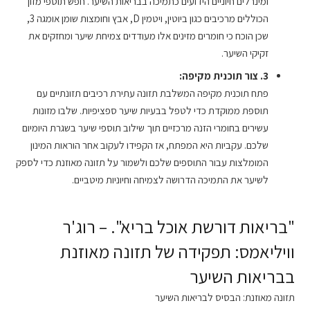
ומינרלים חיוניים הידועים כתמיכה בבריאות השיער. חפש תוספי מזון
הכוללים מרכיבים כגון ביוטין, ויטמין D, אבץ וחומצות שומן אומגה 3,
שכן הוכח כי חומרים מזינים אלו מעודדים צמיחת שיער ומחזקים את
זקיקי השיער.
3. צור תוכנית מקיפה:
פתח תוכנית מקיפה המשלבת תזונה עתירת רכיבים תזונתיים עם
תוספת ממוקדת כדי לטפל בבעיות שיער ספציפיות. שלבו מזונות
עשירים בחומרי הזנה מרכזיים תוך שילוב תוספי שיער בשגרת היומיום
שלכם. עקביות היא המפתח, אז הקפידו לעקוב אחר הוראות המינון
המומלצות עבור התוספים שלכם ולשמור על תזונה מאוזנת כדי לספק
לשיער את התמיכה הדרושה לצמיחה וחיוניות מיטביים.
"בריאות דורשת אוכל בריא". – רוג'ר
וויליאמס: תפקידה של תזונה מאוזנת
בבריאות השיער
תזונה מאוזנת: הבסיס לבריאות השיער