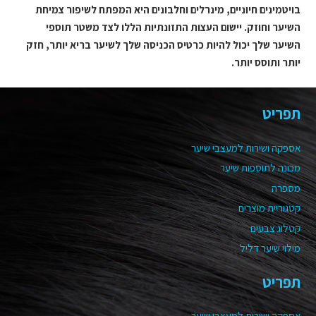
בויטמינים חיוניים, מינרלים וחלבונים היא המפתח לשיפור צמיחת
השיער וחוזק. יישום העצות התזונתיות הללו לצד משטר תוספי
השיער שלך יכול להיות כרטיס הכניסה שלך לשיער בריא יותר, חזק
יותר ותוסס יותר.
תפריט
אספקה ושירות למעצבי שיער
מכונה לתוספות שיער
מספרה
קטגוריית מוצרים
קטלוג צבעים
מילוי שיער דליל
תפריט
אספקה ושירות למעצבי שיער