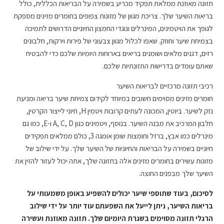
תזונה מאוזנת ממלאת תפקיד מכריע בשמירה על הבריאות הכללית, כולל
בריאות השיער שלך. צריכת מגוון של מזונות צפופים בחומרים מזינים מספקת
לגופך את הויטמינים, המינרלים ונוגדי החמצון החיוניים הדרושים לתמיכה
בצמיחת שיער וחוזק. שאפו לכלול מגוון צבעוני של פירות וירקות, חלבונים
רזים, דגנים מלאים ושומנים בריאים בארוחות היומיות שלכם כדי להבטיח
שאתם עומדים בדרישות התזונתיות שלכם.
רכיבי תזונה מרכזיים לבריאות השיער
חומרים מזינים מסוימים חשובים במיוחד לקידום צמיחת שיער בריאה ומניעת
נזק לשיער. ביוטין, המכונה לעתים קרובות ויטמין H, חיוני לייצור הקרטין,
חלבון המרכיב את מבנה השיער. בנוסף, ויטמינים כגון A, C, D ו-E, כמו גם
מינרלים כמו אבץ, ברזל וחומצות שומן אומגה 3, כולם ממלאים תפקידים
חיוניים בשמירה על הבריאות והחיוניות של השיער שלך. על ידי שילוב של
מזונות עשירים בחומרים מזינים אלה בתזונה שלך, אתה יכול לעזור להזין את
השיער שלך מבפנים החוצה.
לסיכום, בעוד שתוספי שיער יכולים להשפיע באופן משמעותי על
בריאות השיער, ניתן לייעל את השפעתם עוד יותר על ידי שילוב
הרגלי תזונה מסוימים בשגרת היומיום שלך. תזונה מאוזנת ועשירה