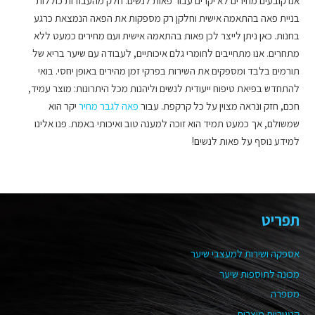
אנו קובעים מחירים לא יקרים עבור פאות לנשים. חלק מהעבודות כוללות
בניית פאה בהתאמה אישית וחלקן רק מספקות את הפאה הנמצאת כרגע
בחנות. כאן ניתן לייצר לכן פאות בהתאמה אישית ועם מחירים כמעט ללא
מתחרים. אנו מתחייבים לחומרי גלם איכותיים, לעבודה עם שיער בריא של
תורמים בלבד ומספקים את השירות בפרקי זמן מהירים באופן יחסי. בואי
להתחדש בפיאת טיפוח ייעודית לנשים וליהנות מכל היתרונות: מוצר עמיד,
חכם, חזק ונראה מצוין על כל קרקפת. עבור
פאה לגבר מחיר
יקר הוא
שמשולם, אך כמעט תמיד הוא זוכה למענה טוב ואיכותי באמת. פנו אלינו
למידע נוסף על פאות לנשים!
תפריט
אספקה ושירות למעצבי שיער
מכונה לתוספות שיער
מספרה
קטגוריית מוצרים