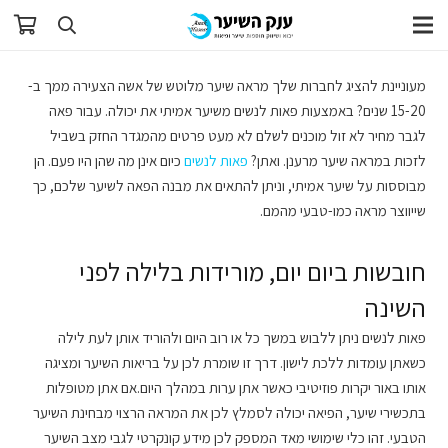
מעוניינת להציג לחברות שלך מראה שיער מלוטש של אשה הצעירה ממך ב-
15-20 שנים? באמצעות פאות לנשים משיער אמיתי את יכולה. עבור פאה
לגבר מחיר לא זול מוכנים לשלם לא מעט פרטים מהמגדר החזק בשביל
לזכות במראה שיער מרענן. ואתן?
פאות לנשים
כיום אינן מה שהן היו פעם. הן
מבוססות על שיער אמיתי, וניתן להתאים את מבנה הפאה לשיער שלכם, כך
שייווצר מראה כמו-טבעי מהמם.
חובשות ביום יום, מורידות בלילה לפני
השינה
פאות לנשים ניתן ללבוש במשך כל או רוב היום ולהוריד אותן לעת לילה
כשאתן עומדות ללכת לישון. דרך זו שומרת לכן על בריאות השיער ומציגה
אותו באור יקרות פוזיטיבי כאשר אתן ערות במהלך היום.אם אתן מטופלות
בתכשירי שיער, הפיאה יכולה לסמלץ לכן את המראה הרצוי מבחינת השיער
הטבעי. זהו כלי שימושי מאד המספק לכן מידע קונקרטי לגבי מצב השיער