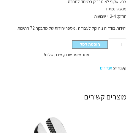
צבע שקוף לא מבריק במיוחד לתחרה
מנשא: נמתח
החזק: 2-4 + שבועות
יחידות בודדות נוח וקל לעבודה . מספר יחידות של מדבקה 72 חתיכות .
כמות
הוספה לסל
של
אתר שומר שבת, שבת שלום!
דבק
דו
קטגוריה:
אביזרים
צדדי
בודדים
No
Shine
מוצרים קשורים
לא
מבריק
72
יחידות