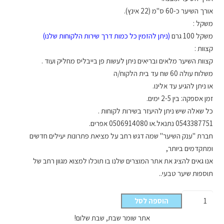
אורך השיער כ-60 ס"מ (22 אינץ).
משקל :
משקל 100 גרם
(ניתן להזמין כל כמות דרך שירות הלקוחות שלנו)
קצוות :
קצוות השיער מלאים ובריאים ניתן לעשות פן בייבליס מחליק ועוד .
משלוח עולה 60 שח עד בית הלקוח/ה
או ניתן להגיע עד אלינו.
זמן אספקה: בין 2-5 ימים.
כל שאלה שיש ניתן להיעזר בשירות לקוחות .
0543387751 נתנאל.או 0506914080 אפרים.
חברת "ענק השיער" שמה דגש רחב על מציאת פתרונות יעילים חדשים
ומתקדמים ביותר,
אנו גאים להציג את אתר המוצרים שלנו בו תוכלו למצוא מגוון רחב של
תוספות שיער טבעי..
כמות
הוספה לסל
של
אתר שומר שבת, שבת שלום!
הלחמת