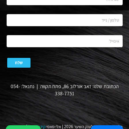
הכתובת שלנו: זאב אורלוב 86, פתח תקווה | נתנאל: 054-
338-7751
תקנון
כל הזכויות שמורות לענק השיער 2026 | אלי סאסי
קידום
ו
אפיון
|
מעצב גרפי