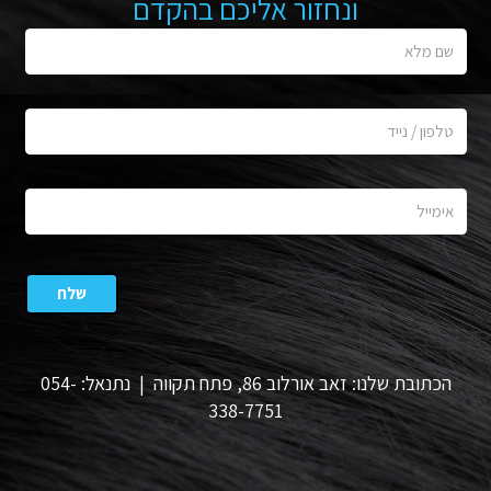
ונחזור אליכם בהקדם
הכתובת שלנו: זאב אורלוב 86, פתח תקווה | נתנאל: 054-
338-7751