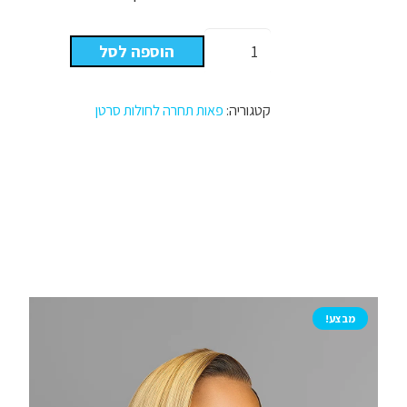
כמות
הוספה לסל
של
פאות
תחרה
קטגוריה:
פאות תחרה לחולות סרטן
פרונט
לס
מראה
טבעי
דגם
וצבע
-
פאת
סקין
מבצע!
לין