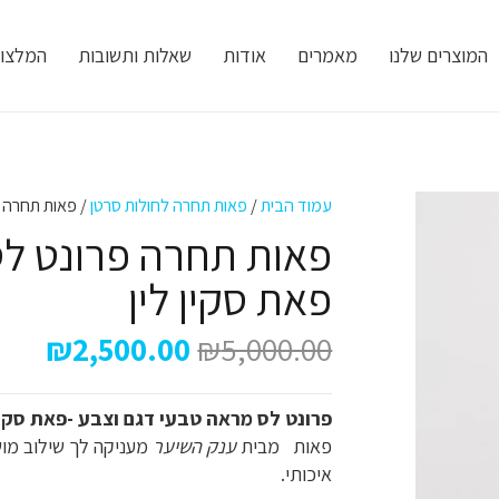
המוצרים שלנו
מאמרים
אודות
שאלות ותשובות
המלצו
עמוד הבית
/
פאות תחרה לחולות סרטן
/ פאות תחרה פ
פאות תחרה פרונט לס
פאת סקין לין
המחיר
המח
₪
2,500.00
₪
5,000.00
המקורי
הנוכ
היה:
הוא:
פרונט לס מראה טבעי דגם וצבע -פאת סקין
.00.
₪5,000.00.
פאות מבית
ענק השיער
איכותי.