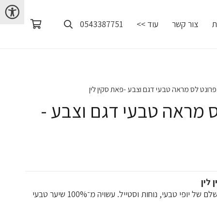
ת
צור קשר
עוד >>
0543387751
רונט לס מראה טבעי דגם וצבע -פאת סקין לין
 מראה טבעי דגם וצבע -
יר
חי
 לין
₪2,500
מעניקה לך שילוב מושלם של יופי טבעי, נוחות וסטייל. עשויה מ־100% שיער טבעי