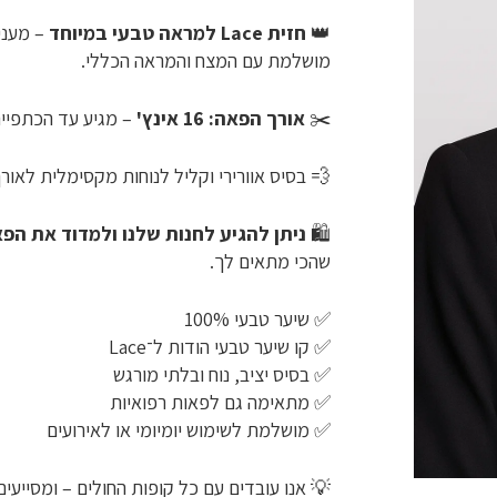
👑
חזית Lace למראה טבעי במיוחד
– מעני
מושלמת עם המצח והמראה הכללי.
✂️
אורך הפאה: 16 אינץ'
– מגיע עד הכתפיים
💨 בסיס אוורירי וקליל לנוחות מקסימלית לאורך 
🛍
ניתן להגיע לחנות שלנו ולמדוד את הפ
שהכי מתאים לך.
✅ שיער טבעי 100%
✅ קו שיער טבעי הודות ל־Lace
✅ בסיס יציב, נוח ובלתי מורגש
✅ מתאימה גם לפאות רפואיות
✅ מושלמת לשימוש יומיומי או לאירועים
💡 אנו עובדים עם כל קופות החולים – ומסייע