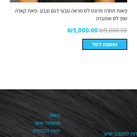
פאות תחרה פרונט לס מראה טבעי דגם וצבע -פאת קארה
טופ לס אומברה
המחיר
המחיר
₪
5,000.00
₪
9,000.00
המקורי
הנוכחי
הוספה לסל
היה:
הוא:
₪5,000.00.
₪9,000.00.
פאות
תוספות שיער
קשת הקסמים
ות למעצבי שיער