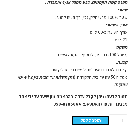
מפרט קשת הקסמים: צבע מספר 4/18 אומברה :
שיער:
שיער 100% טבעי חלק, גלי, רך ונעים למגע .
אורך השיער:
אורך השיער: כ-60 ס"מ
22 אינץ .
משקל:
משקל 100 גרם (ניתן להוסיף בהזמנה אישית)
קצוות:
קצוות מלאים ובריאים ניתן לעשות פן מחליק ועוד .
משלוח 50 שח עד בית הלקוח/ה. (
זמן משלוח עד הבית בין 2 ל 4 ימי
עסקים)
חשוב לדעת: ניתן לקבל עזרה בהתאמת גוון שיער על ידי אחד
מנציגנו טלפון/ וואטסאפ: 050-8786064
כמות
הוספה לסל
של
קשת