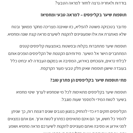
בודדות ולאחריה נרצה לחזור למראה הטבעי?
תוספות שיער בקליפסים – למראה טבעי ומחמיא!
מדובר בטכניקה פשוטה להפליא, כזו שאיננה מצריכה מחקר ממושך ובטח
שלא מאתגרת את אלו שמעוניינים להקנות לשיערם מראה קצת שונה ומחמיא.
תוספות שיער מתחברות בקלות ובפשטות באמצעות קליפסים קטנים
המתחברים הישר אל השיער. מידותיהם הקטנות של הקליפסים הופכים אותם
לבלתי נראים, והנוכחים באירוע, המסיבה או במקום העבודה לא יבחינו כלל
בעובדה שישנן תוספות שאינן חלק טבעי מעור הקרקפת.
מתי תוספות שיער בקליפסים הן פתרון טוב?
תוספות שיער בקליפסים מתאימות לכל מי שמחפש לערוך שינוי מחמיא
בשיער לטווח המידי ולמספר שעות מוגבל.
הקליפסים חזקים דיו כדי להחזיק במגוון מצבים שונים דוגמת רוח, כך שניתן
להסיר כל חשש, אך הם אינם מתאימים כפתרון לטווח ארוך. אם אתם נמצאים
לפני אירוע או מסיבה ואתם מעוניינים להקנות לשיערכם מראה מחמיא ושופע