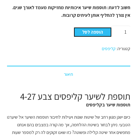
חשוב לדעת: תוספות שיער איכותיות מחזיקות מעמד לאורך שנים.
אין צורך להחליף אותן לעיתים קרובות.
כמות
הוספה לסל
של
קליפסים
קטגוריה:
קליפסים
צבע
מספר
4-
תיאור
27
גוונים
/בליאז'
תוספת לשיער קליפסים צבע 4-27
תוספות שיער בקליפסים
כיום ישנן מגוון רחב של שיטות שונות ויעילות לחיבור תוספות השיער אל שיערנו
הטבעי. ניתן לבחור בשיטת ההלחמה, אך מה קורה במצבים בהם אנחנו
מחפשים אחר שיטה קלילה ופשוטה? כזו שאנו זקוקים לה רק למספר שעות