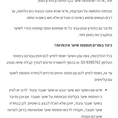
יותר, אז הרי שתוספות שיער בקליפסים הן פתרון מצוין.
מבחינת התחושה על הקרקפת, וודאי שהיא איננה טבעית כמו הלחמה, אך
רבים העושים שימוש בשיטה זו מעידים שלא חשו בשום אי נוחות.
מדובר גם בפתרון מצוין עבור כל מי שמחפש תוסף קוסמטי נהדר לשיער
ובתקציב נוח באופן יחסי.
כיצד בוחרים תוספות שיער איכותיות?
בכל התלבטות, צוות ענק השיער ישמח לסייע לכם וזמין עבורכם במספר
הטלפון: 03-9390763 או בכפוף להשארת פרטים לצורך קבלת שיחה מנציג.
עד אז, נשמח לסייע לכם עם מספר טיפים מרכזיים לבחירת תוספות לשיער
עם קליפסים:
וודאו אם השיער הוא שיער טבעי או שיער שעבד עיבוד. לרוב יש לציין
כי תוספות שיער בקליפס מבוססות על שיער מעובד. אם אכן מדובר
בשיער שעבר עיבוד, ייתכן שלא תוכלו לבצע בו שינויים. לכן בבחירת
שיער מעובד, הקפידו לרכוש תוספות שיער שמתאימות בדיוק למראה
שיערכם הנוכחי.