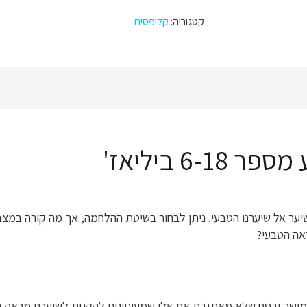
מספר
6-
קטגוריה:
קליפסים
18
–
קליפסים
גוונים/ביליאז'
6 ביליאז'
 השיער אל שיערנו הטבעי. ניתן לבחור בשיטת ההלחמה, אך מה קורה במ
אה הטבעי?
מושך ובטח שלא מאתגרת את אלו שמעוניינים להקנות לשיערם מראה ק