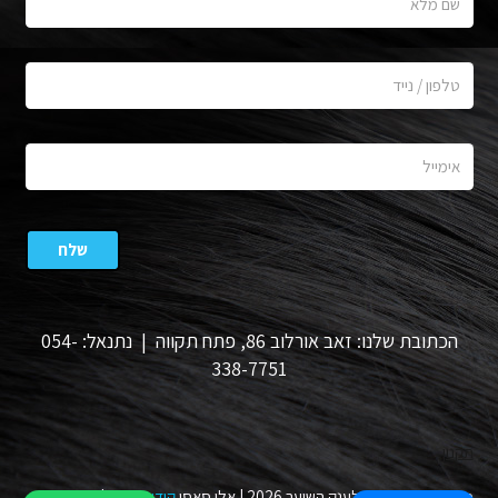
הכתובת שלנו: זאב אורלוב 86, פתח תקווה | נתנאל: 054-
338-7751
תקנון
כל הזכויות שמורות לענק השיער 2026 | אלי סאסי
קידום
ו
אפיון
|
מעצב גרפי