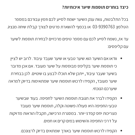
כיצד בוחרים תוספות שיער איכותיות?
בכל התלבטות, צוות ענק השיער ישמח לסייע לכם וזמין עבורכם במספר
הטלפון: 03-9390763 או בכפוף להשארת פרטים לצורך קבלת שיחה מנציג.
עד אז, נשמח לסייע לכם עם מספר טיפים מרכזיים לבחירת תוספות לשיער
עם קליפסים:
וודאו אם השיער הוא שיער טבעי או שיער שעבד עיבוד. לרוב יש לציין
כי תוספות שיער בקליפס מבוססות על שיער מעובד. אם אכן מדובר
בשיער שעבר עיבוד, ייתכן שלא תוכלו לבצע בו שינויים. לכן בבחירת
שיער מעובד, הקפידו לרכוש תוספות שיער שמתאימות בדיוק למראה
שיערכם הנוכחי.
הקפידו לברר את תגובת תוספות השיער לחפיפה. בעוד שבשיער
טבעי החפיפה היא פעולה פשוטה וקלה, תוספות שיער מעובד
מצריכות יחס קפדני יותר. במסגרת הרכישה, תקבלו הוראות מדויקות
על דרכי החפיפה והשימוש במים קרים או חמים.
הקפידו לרכוש תוספות שיער באורך שמתאים בדיוק לרצונכם.