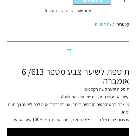
הוספה לסל
של
אתר שומר שבת, שבת שלום!
קשת
הקסמים
קטגוריה:
קשת קסמים
צבע
מספר
613
תיאור
/
6
אומברה
תוספת לשיער צבע מספר 613/ 6
אומברה
תוספות שיער קשת הקסמים.
קשת הקסמים המקורית של Anak-hasear
מיוצרת בסטנדרטים הגבוהים ביותר, אנו בחברה דואגים לכם לשיער רך נעים
ומשי.
עמידות לחום של פן בייביליס מחליק ועוד, השיער הוא 100% שיער טבעי.