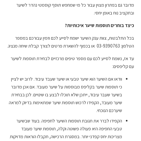
מדובר גם בפתרון מצוין עבור כל מי שמחפש תוסף קוסמטי נהדר לשיער
ובתקציב נוח באופן יחסי.
כיצד בוחרים תוספות שיער איכותיות?
בכל התלבטות, צוות ענק השיער ישמח לסייע לכם וזמין עבורכם במספר
הטלפון: 03-9390763 או בכפוף להשארת פרטים לצורך קבלת שיחה מנציג.
עד אז, נשמח לסייע לכם עם מספר טיפים מרכזיים לבחירת תוספות לשיער
עם קליפסים:
וודאו אם השיער הוא שיער טבעי או שיער שעבד עיבוד. לרוב יש לציין
כי תוספות שיער בקליפס מבוססות על שיער מעובד. אם אכן מדובר
בשיער שעבר עיבוד, ייתכן שלא תוכלו לבצע בו שינויים. לכן בבחירת
שיער מעובד, הקפידו לרכוש תוספות שיער שמתאימות בדיוק למראה
שיערכם הנוכחי.
הקפידו לברר את תגובת תוספות השיער לחפיפה. בעוד שבשיער
טבעי החפיפה היא פעולה פשוטה וקלה, תוספות שיער מעובד
מצריכות יחס קפדני יותר. במסגרת הרכישה, תקבלו הוראות מדויקות