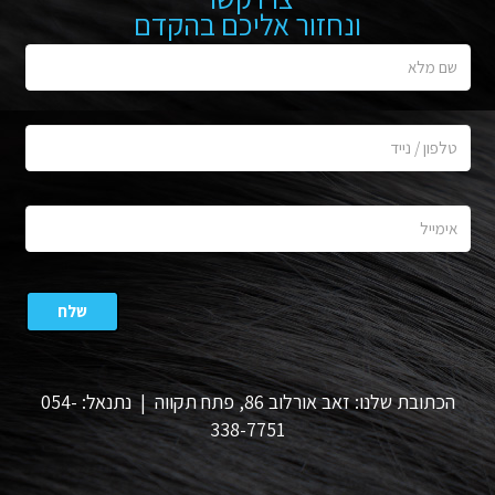
ונחזור אליכם בהקדם
הכתובת שלנו: זאב אורלוב 86, פתח תקווה | נתנאל: 054-
338-7751