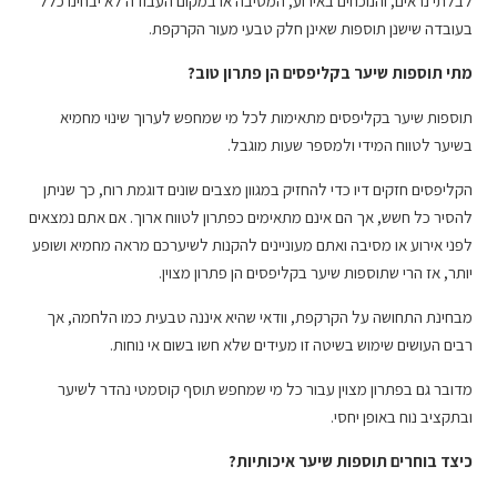
לבלתי נראים, והנוכחים באירוע, המסיבה או במקום העבודה לא יבחינו כלל
בעובדה שישנן תוספות שאינן חלק טבעי מעור הקרקפת.
מתי תוספות שיער בקליפסים הן פתרון טוב?
תוספות שיער בקליפסים מתאימות לכל מי שמחפש לערוך שינוי מחמיא
בשיער לטווח המידי ולמספר שעות מוגבל.
הקליפסים חזקים דיו כדי להחזיק במגוון מצבים שונים דוגמת רוח, כך שניתן
להסיר כל חשש, אך הם אינם מתאימים כפתרון לטווח ארוך. אם אתם נמצאים
לפני אירוע או מסיבה ואתם מעוניינים להקנות לשיערכם מראה מחמיא ושופע
יותר, אז הרי שתוספות שיער בקליפסים הן פתרון מצוין.
מבחינת התחושה על הקרקפת, וודאי שהיא איננה טבעית כמו הלחמה, אך
רבים העושים שימוש בשיטה זו מעידים שלא חשו בשום אי נוחות.
מדובר גם בפתרון מצוין עבור כל מי שמחפש תוסף קוסמטי נהדר לשיער
ובתקציב נוח באופן יחסי.
כיצד בוחרים תוספות שיער איכותיות?