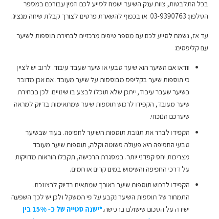
בכל התלבטות, צוות ענק השיער ישמח לסייע לכם וזמין עבורכם במספר
הטלפון: 03-9390763 או בכפוף להשארת פרטים לצורך קבלת שיחה מנציג.
עד אז, נשמח לסייע לכם עם מספר טיפים מרכזיים לבחירת תוספות לשיער
עם קליפסים:
וודאו אם השיער הוא שיער טבעי או שיער שעבד עיבוד. לרוב יש לציין
כי תוספות שיער בקליפס מבוססות על שיער מעובד. אם אכן מדובר
בשיער שעבר עיבוד, ייתכן שלא תוכלו לבצע בו שינויים. לכן בבחירת
שיער מעובד, הקפידו לרכוש תוספות שיער שמתאימות בדיוק למראה
שיערכם הנוכחי.
הקפידו לברר את תגובת תוספות השיער לחפיפה. בעוד שבשיער
טבעי החפיפה היא פעולה פשוטה וקלה, תוספות שיער מעובד
מצריכות יחס קפדני יותר. במסגרת הרכישה, תקבלו הוראות מדויקות
על דרכי החפיפה והשימוש במים קרים או חמים.
הקפידו לרכוש תוספות שיער באורך שמתאים בדיוק לרצונכם.
התמחור של תוספות השיער נקבע על פי המשקל ולכן יש לכך השפעה
ישירה על הסכום שישולם ברכישה.
*ישנה סטייה של כ- 15% בין