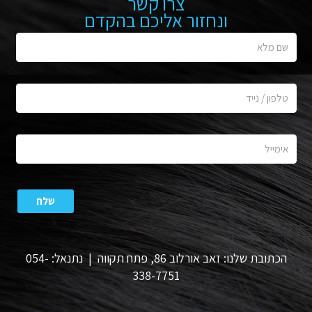
צרו קשר
ונחזור אליכם בהקדם
הכתובת שלנו: זאב אורלוב 86, פתח תקווה | נתנאל: 054-
338-7751