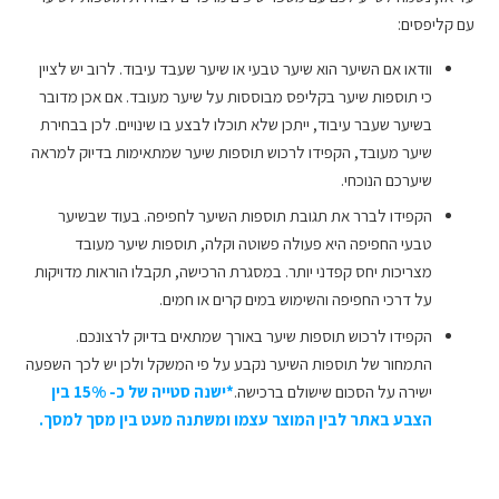
עם קליפסים:
וודאו אם השיער הוא שיער טבעי או שיער שעבד עיבוד. לרוב יש לציין
כי תוספות שיער בקליפס מבוססות על שיער מעובד. אם אכן מדובר
בשיער שעבר עיבוד, ייתכן שלא תוכלו לבצע בו שינויים. לכן בבחירת
שיער מעובד, הקפידו לרכוש תוספות שיער שמתאימות בדיוק למראה
שיערכם הנוכחי.
הקפידו לברר את תגובת תוספות השיער לחפיפה. בעוד שבשיער
טבעי החפיפה היא פעולה פשוטה וקלה, תוספות שיער מעובד
מצריכות יחס קפדני יותר. במסגרת הרכישה, תקבלו הוראות מדויקות
על דרכי החפיפה והשימוש במים קרים או חמים.
הקפידו לרכוש תוספות שיער באורך שמתאים בדיוק לרצונכם.
התמחור של תוספות השיער נקבע על פי המשקל ולכן יש לכך השפעה
ישירה על הסכום שישולם ברכישה.
*ישנה סטייה של כ- 15% בין
הצבע באתר לבין המוצר עצמו ומשתנה מעט בין מסך למסך.