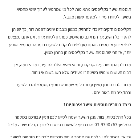
תוספות שיער בקליפסים מתאימות לכל מי שמחפש לערוך שינוי מחמיא
בשיער לטווח המידי ולמספר שעות מוגבל.
הקליפסים חזקים דיו כדי להחזיק במגוון מצבים שונים דוגמת רוח, כך שניתן
להסיר כל חשש, אך הם אינם מתאימים כפתרון לטווח ארוך. אם אתם נמצאים
לפני אירוע או מסיבה ואתם מעוניינים להקנות לשיערכם מראה מחמיא ושופע
יותר, אז הרי שתוספות שיער בקליפסים הן פתרון מצוין.
מבחינת התחושה על הקרקפת, וודאי שהיא איננה טבעית כמו הלחמה, אך
רבים העושים שימוש בשיטה זו מעידים שלא חשו בשום אי נוחות.
מדובר גם בפתרון מצוין עבור כל מי שמחפש תוסף קוסמטי נהדר לשיער
ובתקציב נוח באופן יחסי.
כיצד בוחרים תוספות שיער איכותיות?
בכל התלבטות, צוות ענק השיער ישמח לסייע לכם וזמין עבורכם במספר
הטלפון: 03-9390763 או בכפוף להשארת פרטים לצורך קבלת שיחה מנציג.
עד אז, נשמח לסייע לכם עם מספר טיפים מרכזיים לבחירת תוספות לשיער