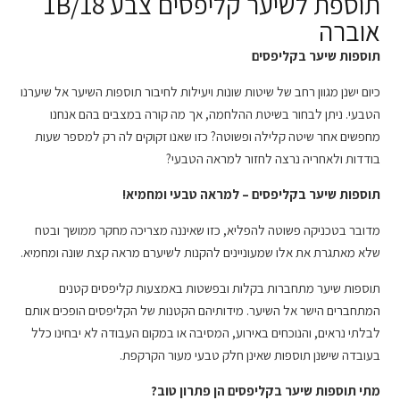
תוספת לשיער קליפסים צבע 1B/18
אוברה
תוספות שיער בקליפסים
כיום ישנן מגוון רחב של שיטות שונות ויעילות לחיבור תוספות השיער אל שיערנו
הטבעי. ניתן לבחור בשיטת ההלחמה, אך מה קורה במצבים בהם אנחנו
מחפשים אחר שיטה קלילה ופשוטה? כזו שאנו זקוקים לה רק למספר שעות
בודדות ולאחריה נרצה לחזור למראה הטבעי?
תוספות שיער בקליפסים – למראה טבעי ומחמיא!
מדובר בטכניקה פשוטה להפליא, כזו שאיננה מצריכה מחקר ממושך ובטח
שלא מאתגרת את אלו שמעוניינים להקנות לשיערם מראה קצת שונה ומחמיא.
תוספות שיער מתחברות בקלות ובפשטות באמצעות קליפסים קטנים
המתחברים הישר אל השיער. מידותיהם הקטנות של הקליפסים הופכים אותם
לבלתי נראים, והנוכחים באירוע, המסיבה או במקום העבודה לא יבחינו כלל
בעובדה שישנן תוספות שאינן חלק טבעי מעור הקרקפת.
מתי תוספות שיער בקליפסים הן פתרון טוב?