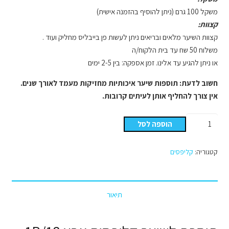
משקל 100 גרם (ניתן להוסיף בהזמנה אישית)
קצוות:
קצוות השיער מלאים ובריאים ניתן לעשות פן בייבליס מחליק ועוד .
משלוח 50 שח עד בית הלקוח/ה
או ניתן להגיע עד אלינו. זמן אספקה: בין 2-5 ימים
חשוב לדעת: תוספות שיער איכותיות מחזיקות מעמד לאורך שנים.
אין צורך להחליף אותן לעיתים קרובות.
כמות
הוספה לסל
של
קליפסים
קטגוריה:
קליפסים
צבע
מספר
1B/18
תיאור
אומברה