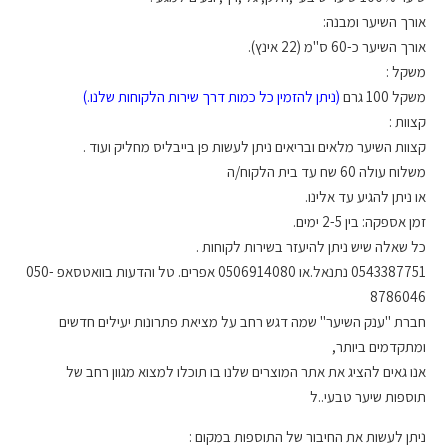
אורך השיער ומבנה:
אורך השיער כ-60 ס"מ (22 אינץ).
משקל :
משקל 100 גרם
(ניתן להזמין כל כמות דרך שירות הלקוחות שלנו.)
קצוות :
קצוות השיער מלאים ובריאים ניתן לעשות פן בייבליס מחליק ועוד .
משלוח עולה 60 שח עד בית הלקוח/ה
או ניתן להגיע עד אלינו.
זמן אספקה: בין 2-5 ימים.
כל שאלה שיש ניתן להיעזר בשירות לקוחות .
0543387751 נתנאל.או 0506914080 אפרים. טל והדעות בוואטסאפ 050-
8786046
חברת "ענק השיער" שמה דגש רחב על מציאת פתרונות יעילים חדשים
ומתקדמים ביותר,
אנו גאים להציג את אתר המוצרים שלנו בו תוכלו למצוא מגוון רחב של
תוספות שיער טבעי..ל
ניתן לעשות את החיבור של התוספות במקום :