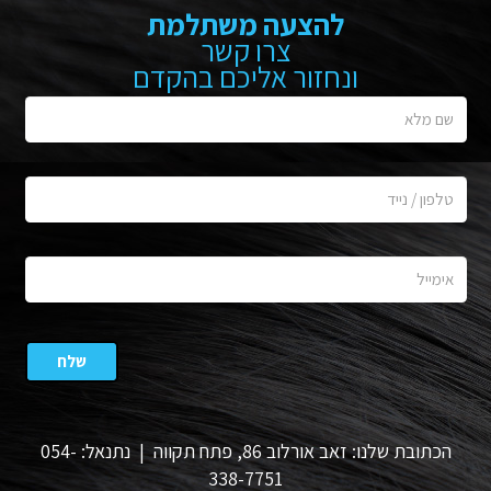
להצעה משתלמת
צרו קשר
ונחזור אליכם בהקדם
הכתובת שלנו: זאב אורלוב 86, פתח תקווה | נתנאל: 054-
338-7751