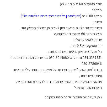
אורך השיער כ-60 ס"מ (22 אינץ).
משקל :
משקל 100 גרם
(ניתן להזמין כל כמות דרך שירות הלקוחות שלנו)
קצוות :
קצוות השיער מלאים ובריאים ניתן לעשות פן בייבליס מחליק ועוד .
משלוח עולה 60 שח עד בית הלקוח/ה
או ניתן להגיע עד אלינו.
זמן אספקה: בין 2-5 ימים.
כל שאלה שיש ניתן להיעזר בשירות לקוחות .
054-3387751 נתנאל. או 050-6914080 אפרים. טל והדעות בוואטסאפ
050-8786046
חברת "ענק השיער" שמה דגש רחב על מציאת פתרונות יעילים חדשים
ומתקדמים ביותר,
אנו גאים להציג את אתר המוצרים שלנו בו תוכלו למצוא מגוון רחב של
תוספות שיער טבעי..ל
ניתן לעשות את החיבור של התוספות במקום :