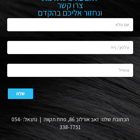
צרו קשר
ונחזור אליכם בהקדם
הכתובת שלנו: זאב אורלוב 86, פתח תקווה | נתנאל: 054-
338-7751