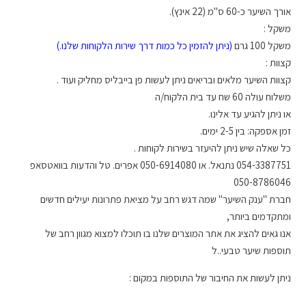
אורך השיער כ-60 ס"מ (22 אינץ).
משקל :
משקל 100 גרם
(ניתן להזמין כל כמות דרך שירות הלקוחות שלנו.)
קצוות :
קצוות השיער מלאים ובריאים ניתן לעשות פן בייבליס מחליק ועוד .
משלוח עולה 60 שח עד בית הלקוח/ה
או ניתן להגיע עד אלינו.
זמן אספקה: בין 2-5 ימים.
כל שאלה שיש ניתן להיעזר בשירות לקוחות .
054-3387751 נתנאל. או 050-6914080 אפרים. טל והדעות בוואטסאפ
050-8786046
חברת "ענק השיער" שמה דגש רחב על מציאת פתרונות יעילים חדשים
ומתקדמים ביותר,
אנו גאים להציג את אתר המוצרים שלנו בו תוכלו למצוא מגוון רחב של
תוספות שיער טבעי..ל
ניתן לעשות את החיבור של התוספות במקום :